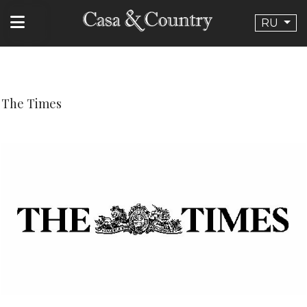
The Times
--}}
RU
The Times