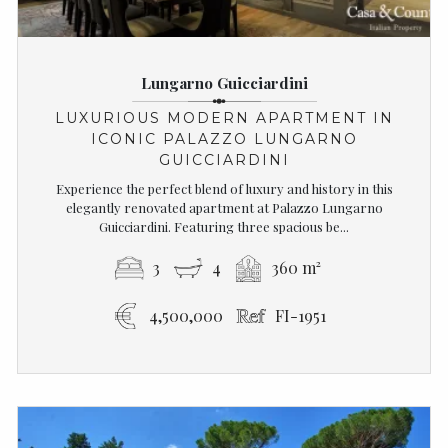
Lungarno Guicciardini
LUXURIOUS MODERN APARTMENT IN
ICONIC PALAZZO LUNGARNO
GUICCIARDINI
Experience the perfect blend of luxury and history in this
elegantly renovated apartment at Palazzo Lungarno
Guicciardini. Featuring three spacious be...
3
4
360 m²
4,500,000
FI-1951