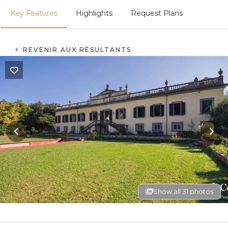
Key Features
Highlights
Request Plans
REVENIR AUX RÈSULTANTS
Show all 31 photos