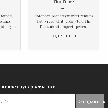
The Times
e Sunday
Florence's property market remains
istings
'hot' - read what Jeremy told The
sidency in
Times about property prices.
ПОДРОБНЕЕ
а новостную рассылку
Отправить