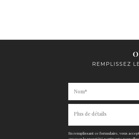
O
REMPLISSEZ L
En remplissant ce formulaire, vous accept
envoyer la propriété pertinente nouvelles