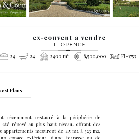
ex-couvent a vendre
FLORENCE
24
24
2400 m²
8,500,000
FI-1753
est Plans
t récemment restauré à la périphérie de
 été rénové au plus haut niveau, offrant des
Les appartements mesurent de 115 m2 à 323 m2,
'un espace extérieur, d'une terrasse ou de