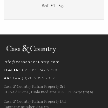
VT-1875
info@casaandcountry.com
ITALIA:
+39 055 747 7720
UK:
+44 (0)20 7993 2967
Casa & Country Italian Property Srl
CCIAA di Siena, ruolo mediatori 816 - PI : 01292720529
Casa & Country Italian Property Ltd.
Company number: 8241229