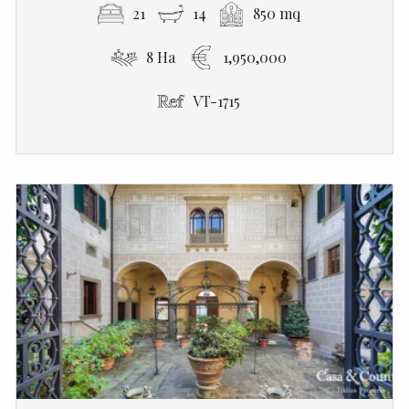
21
14
850 mq
8 Ha
1,950,000
VT-1715