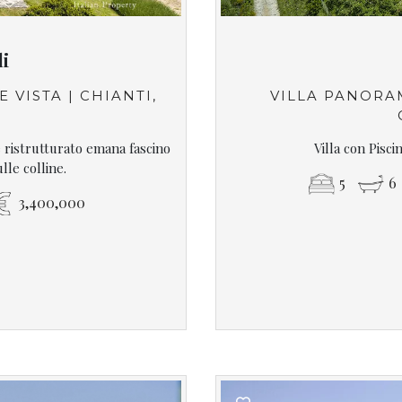
li
 VISTA | CHIANTI,
VILLA PANORA
 ristrutturato emana fascino
Villa con Pisc
lle colline.
5
6
3,400,000