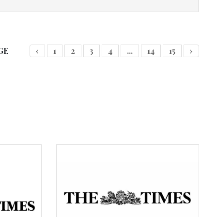
GE
‹
1
2
3
4
...
14
15
›