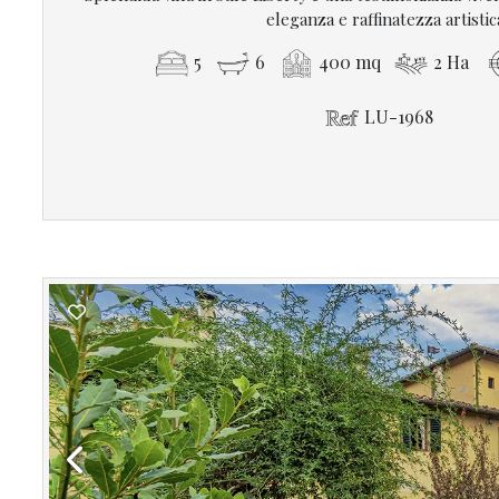
eleganza e raffinatezza artistic
5
6
400 mq
2 Ha
LU-1968
Previous