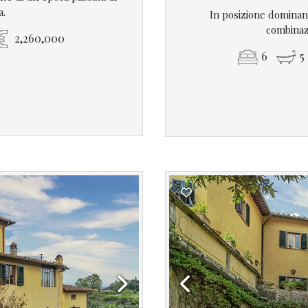
a.
In posizione dominante
combinazi
2,260,000
6
5
Next
Previous