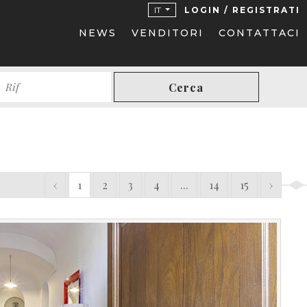
IT
LOGIN / REGISTRATI
NEWS
VENDITORI
CONTATTACI
Cerca
‹
1
2
3
4
...
14
15
›