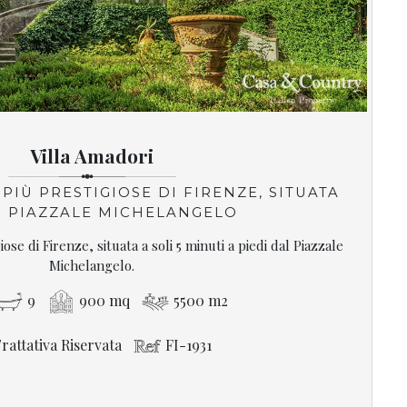
Villa Amadori
PIÙ PRESTIGIOSE DI FIRENZE, SITUATA
O PIAZZALE MICHELANGELO
iose di Firenze, situata a soli 5 minuti a piedi dal Piazzale
Michelangelo.
9
900 mq
5500 m2
rattativa Riservata
FI-1931