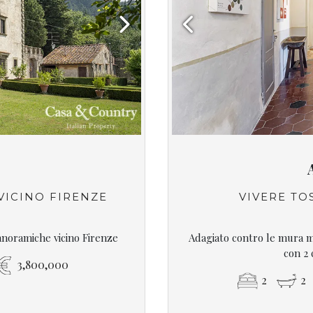
Next
Previous
 VICINO FIRENZE
VIVERE T
panoramiche vicino Firenze
Adagiato contro le mura m
con 2 
3,800,000
2
2