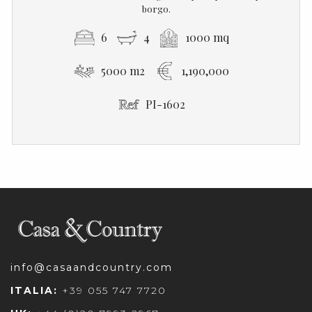
borgo.
6
4
1000 mq
5000 m2
1,190,000
PI-1602
info@casaandcountry.com
ITALIA:
+39 055 747 7720