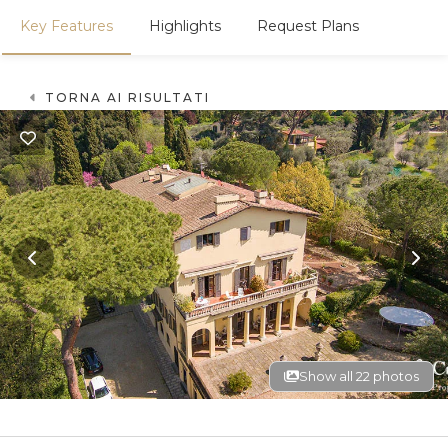
Key Features
Highlights
Request Plans
TORNA AI RISULTATI
Show all 22 photos