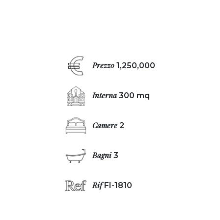
Prezzo
1,250,000
Interna
300 mq
Camere
2
Bagni
3
Rif
FI-1810