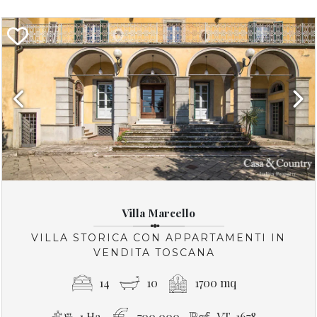
Previous
Next
Villa Marcello
VILLA STORICA CON APPARTAMENTI IN
VENDITA TOSCANA
14
10
1700 mq
1 Ha
700,000
VT-1678