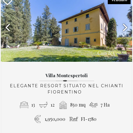
Previous
Next
Villa Montespertoli
ELEGANTE RESORT SITUATO NEL CHIANTI
FIORENTINO
13
12
850 mq
7 Ha
1,950,000
FI-1780