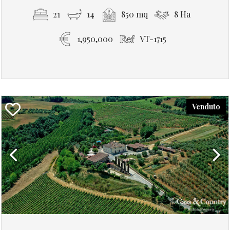
21
14
850 mq
8 Ha
1,950,000
VT-1715
Venduto
Previous
Next