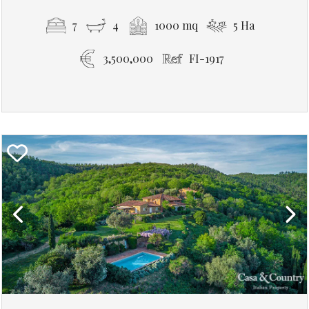
7
4
1000 mq
5 Ha
3,500,000
FI-1917
Previous
Next