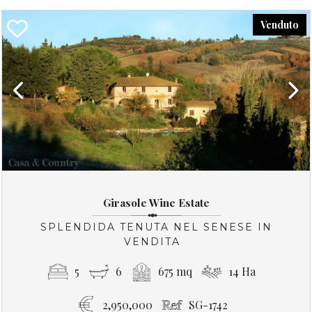
Venduto
Previous
Next
Girasole Wine Estate
SPLENDIDA TENUTA NEL SENESE IN
VENDITA
5
6
675 mq
14 Ha
2,950,000
SG-1742