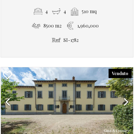
4
4
510 mq
8500 m2
1,960,000
SI-1782
Venduto
Previous
Next