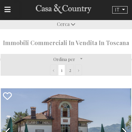
IT
Cerca
Immobili Commerciali In Vendita In Toscana
Ordina per
‹
1
2
›
Previous
Next