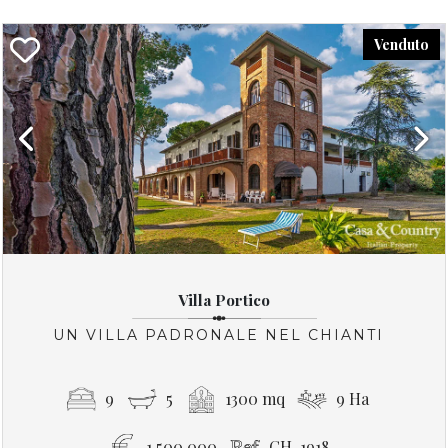
Venduto
Previous
Next
Villa Portico
UN VILLA PADRONALE NEL CHIANTI
9
5
1300 mq
9 Ha
1,500,000
CH-1918